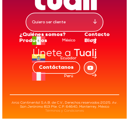
↓
Quiero ser cliente
¿Quiénes somos?
Contacto
→
Productos
Blog
México
Únete a
Tuali
→
Ecuador
Contáctanos
→
Perú
Arca Continental S.A.B. de C.V., Derechos reservados 2025. Av.
San Jerónimo 813 Pte. C.P. 64640, Monterrey, México
Términos y Condiciones